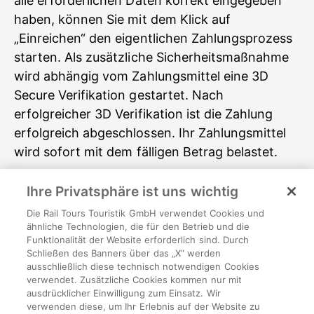
alle erforderlichen Daten korrekt eingegeben
haben, können Sie mit dem Klick auf
„Einreichen“ den eigentlichen Zahlungsprozess
starten. Als zusätzliche Sicherheitsmaßnahme
wird abhängig vom Zahlungsmittel eine 3D
Secure Verifikation gestartet. Nach
erfolgreicher 3D Verifikation ist die Zahlung
erfolgreich abgeschlossen. Ihr Zahlungsmittel
wird sofort mit dem fälligen Betrag belastet.
Im
13. Schritt
bedanken wir uns für Ihre
Ihre Privatsphäre ist uns wichtig
Buchung. Hiermit ist Ihr Vertrag mit uns
Die Rail Tours Touristik GmbH verwendet Cookies und
wirksam. Wir schicken Ihnen zu diesem
ähnliche Technologien, die für den Betrieb und die
Funktionalität der Website erforderlich sind. Durch
Zeitpunkt auch eine Buchungsbestätigung
Schließen des Banners über das „X“ werden
sowie die Reiseunterlagen an die von Ihnen
ausschließlich diese technisch notwendigen Cookies
verwendet. Zusätzliche Cookies kommen nur mit
bekannt gegebene E-Mail Adresse.
ausdrücklicher Einwilligung zum Einsatz. Wir
verwenden diese, um Ihr Erlebnis auf der Website zu