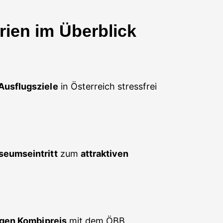
rien im Überblick
Ausflugsziele
in Österreich stressfrei
eumseintritt
zum
attraktiven
igen Kombipreis
mit dem ÖBB