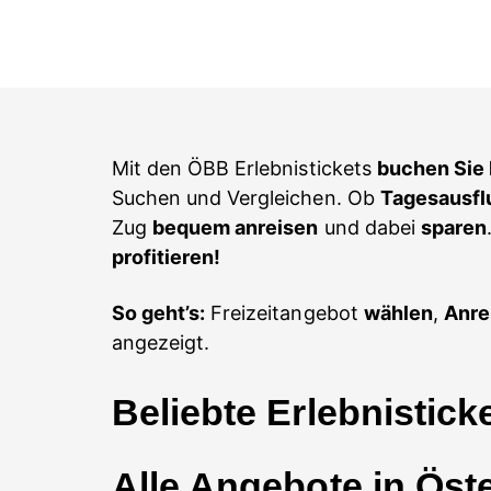
Mit den ÖBB Erlebnistickets
buchen Sie 
Suchen und Vergleichen. Ob
Tagesausfl
Zug
bequem anreisen
und dabei
sparen
profitieren!
So geht’s:
Freizeitangebot
wählen
,
Anre
angezeigt.
Beliebte Erlebnistick
Alle Angebote in Öst