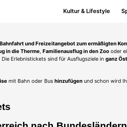
Kultur & Lifestyle
S
Bahnfahrt und Freizeitangebot zum ermäßigten Kom
ug in die Therme
,
Familienausflug in den Zoo
oder e
. Die Erlebnistickets sind für Ausflugsziele in
ganz Öst
ise
mit Bahn oder Bus
hinzufügen
und schon wird I
ets
erreich nach Bundesländer