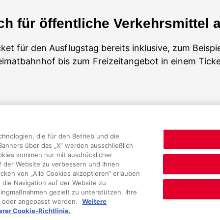
ch für öffentliche Verkehrsmittel 
cket für den Ausflugstag bereits inklusive, zum Beispi
Heimatbahnhof bis zum Freizeitangebot in einem Tick
hnologien, die für den Betrieb und die
liches
Service
 Banners über das „X“ werden ausschließlich
okies kommen nur mit ausdrücklicher
uf der Website zu verbessern und Ihnen
ken von „Alle Cookies akzeptieren“ erlauben
 die Navigation auf der Website zu
tingmaßnahmen gezielt zu unterstützen. Ihre
n oder angepasst werden.
Weitere
erer Cookie-Richtlinie.