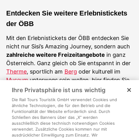
Entdecken Sie weitere Erlebnistickets
der ÖBB
Mit den Erlebnistickets der ÖBB entdecken Sie
nicht nur Sisi’s Amazing Journey, sondern auch
zahlreiche weitere Freizeitangebote
in ganz
Österreich. Ganz gleich ob Sie entspannt in der
Therme
, sportlich am
Berg
oder kulturell im
Museum
unterwegs sein wollen, hier finden Sie
garantiert das passende Erlebnis für Ihren
Ihre Privatsphäre ist uns wichtig
Geschmack.
Die Rail Tours Touristik GmbH verwendet Cookies und
ähnliche Technologien, die für den Betrieb und die
Funktionalität der Website erforderlich sind. Durch
Bildrechte und Quellenangaben
Schließen des Banners über das „X“ werden
Key Visual mit Logo (c)Time Travel Vienna;
ausschließlich diese technisch notwendigen Cookies
Abfahrt Kunden (c)Time Travel Vienna;
verwendet. Zusätzliche Cookies kommen nur mit
ausdrücklicher Einwilligung zum Einsatz. Wir
Familienfoto (c)Time Travel Vienna; Sisi