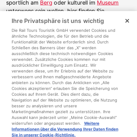
sportlich am
Berg
oder kulturell im
Museum
unterwegs sein wollen, hier finden Sie
garantiert das passende Erlebnis für Ihren
Ihre Privatsphäre ist uns wichtig
Geschmack.
Die Rail Tours Touristik GmbH verwendet Cookies und
ähnliche Technologien, die für den Betrieb und die
Funktionalität der Website erforderlich sind. Durch
Bildrechte und Quellenangaben
Schließen des Banners über das „X“ werden
Ausblick aus der Sauna auf die Landschaft im
ausschließlich diese technisch notwendigen Cookies
Sommer (c)Steinbauer Photography; Pärchen
verwendet. Zusätzliche Cookies kommen nur mit
ausdrücklicher Einwilligung zum Einsatz. Wir
entspannt im warmen Pool(c)Steinbauer
verwenden diese, um Ihr Erlebnis auf der Website zu
Photography; Außenanblick auf die Therme von
verbessern und Ihnen maßgeschneiderte Angebote
anbieten zu können. Durch das Anklicken von „Alle
oben(c) EDV Michel; Frau entspannt im Pool(c)
Cookies akzeptieren“ erlauben Sie die Speicherung von
Katharina Zimmer
Cookies auf Ihrem Gerät. Dies dient dazu, die
Navigation auf der Website zu optimieren, die Nutzung
besser zu analysieren und unsere
Marketingmaßnahmen gezielt zu unterstützen. Ihre
Auswahl kann jederzeit unter „Meine Cookie-Auswahl“
widerrufen oder angepasst werden.
Weitere
Über uns
Informationen über die Verwendung Ihrer Daten finden
Sie in unserer Cookie-Richtlinie.
Rechtliches