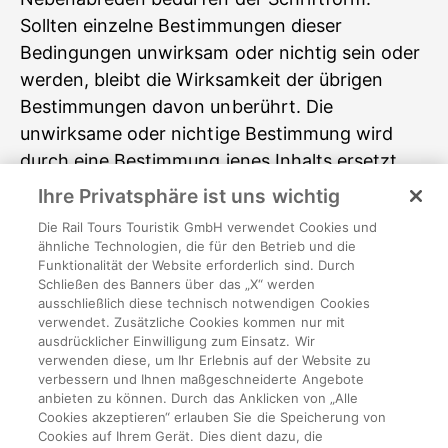
Sollten einzelne Bestimmungen dieser
Bedingungen unwirksam oder nichtig sein oder
werden, bleibt die Wirksamkeit der übrigen
Bestimmungen davon unberührt. Die
unwirksame oder nichtige Bestimmung wird
durch eine Bestimmung jenes Inhalts ersetzt,
die wirtschaftlich der unwirksamen oder
Ihre Privatsphäre ist uns wichtig
nichtigen Bestimmung am nächsten kommt.
Die Rail Tours Touristik GmbH verwendet Cookies und
Auf Lücken findet diese Regelung sinngemäß
ähnliche Technologien, die für den Betrieb und die
Funktionalität der Website erforderlich sind. Durch
Anwendung.
Schließen des Banners über das „X“ werden
Es gilt österreichisches Recht, mit Ausnahme
ausschließlich diese technisch notwendigen Cookies
der Verweisungsnormen des internationalen
verwendet. Zusätzliche Cookies kommen nur mit
ausdrücklicher Einwilligung zum Einsatz. Wir
Privatrechts und des UN-Kaufrechts.
verwenden diese, um Ihr Erlebnis auf der Website zu
Erfüllungsort und Gerichtsstand ist Wien,
verbessern und Ihnen maßgeschneiderte Angebote
anbieten zu können. Durch das Anklicken von „Alle
sofern nicht ein Verbrauchergeschäft gemäß §
Cookies akzeptieren“ erlauben Sie die Speicherung von
1 Konsumentenschutzgesetz vorliegt.
Cookies auf Ihrem Gerät. Dies dient dazu, die